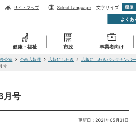
文字サイズ
サイトマップ
Select Language
よくあ
健康・福祉
市政
事業者向け
長公室
企画広報課
広報にしわき
広報にしわきバックナンバ
月号
6月号
更新日：2021年05月31日