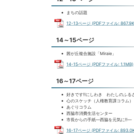
まちの話題
12-13ページ (PDFファイル: 867.9K
14～15ページ
茜が丘複合施設「Miraie」
14-15ページ (PDFファイル: 1.1MB)
16～17ページ
好きです!!にしわき わたしのふ
心のスケッチ（人権教育課コラム）
あぐりコラム
西脇市消費生活センター
市長からの手紙―西脇を元気に!!―
16-17ページ (PDFファイル: 893.0K