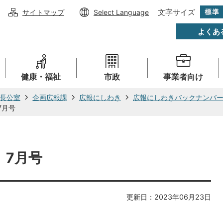
文字サイズ
サイトマップ
Select Language
よくあ
健康・福祉
市政
事業者向け
長公室
企画広報課
広報にしわき
広報にしわきバックナンバ
7月号
）7月号
更新日：2023年06月23日