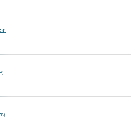
B)
B)
B)