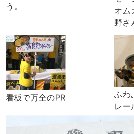
う。
オム
野さ
ふわ
看板で万全のPR
レー