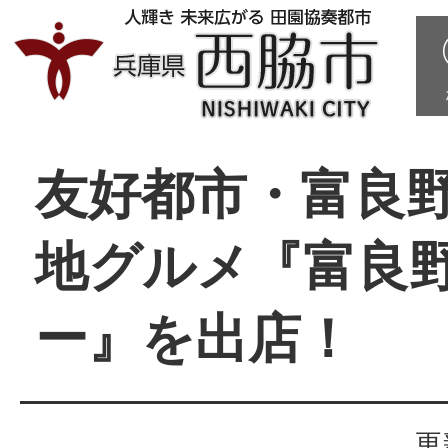
友好都市・富良
地グルメ『富良
ー』を出店！
更