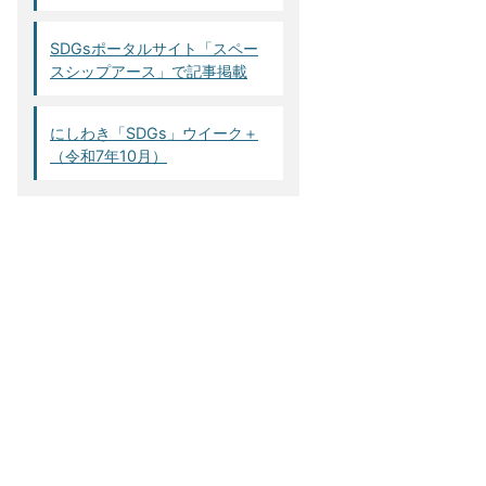
SDGsポータルサイト「スペー
スシップアース」で記事掲載
にしわき「SDGs」ウイーク＋
（令和7年10月）