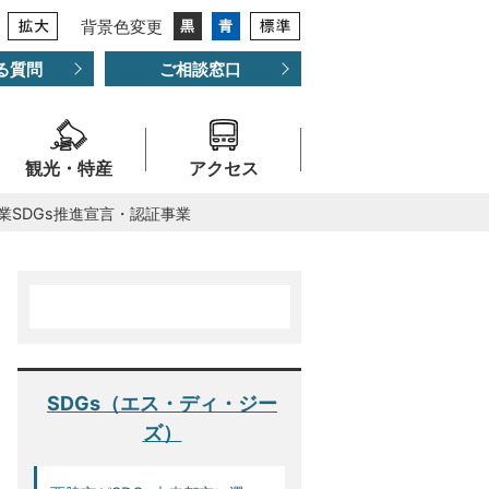
背景色変更
る質問
ご相談窓口
観光・特産
アクセス
業SDGs推進宣言・認証事業
SDGs（エス・ディ・ジー
ズ）