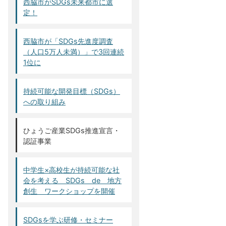
西脇市がSDGs未来都市に選
定！
西脇市が「SDGs先進度調査
（人口5万人未満）」で3回連続
1位に
持続可能な開発目標（SDGs）
への取り組み
ひょうご産業SDGs推進宣言・
認証事業
中学生×高校生が持続可能な社
会を考える SDGs de 地方
創生 ワークショップを開催
SDGsを学ぶ研修・セミナー