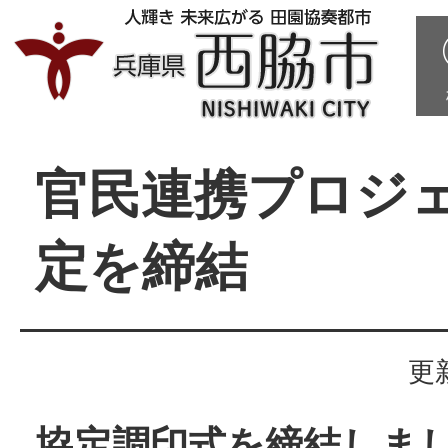
官民連携プロジ
定を締結
更
協定調印式を締結しま