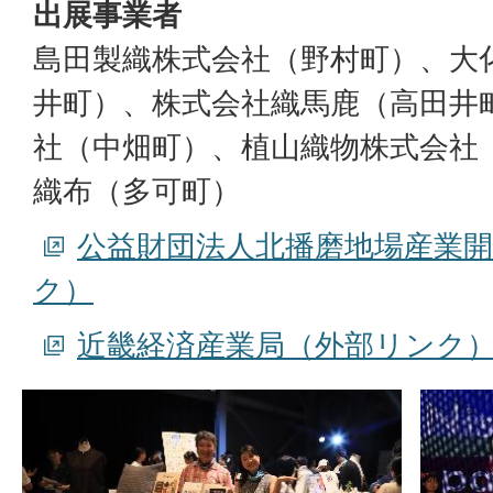
出展事業者
島田製織株式会社（野村町）、大
井町）、株式会社織馬鹿（高田井
社（中畑町）、植山織物株式会社
織布（多可町）
公益財団法人北播磨地場産業
ク）
近畿経済産業局（外部リンク