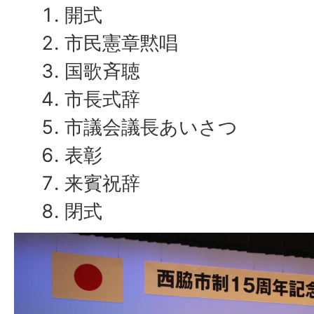
開式
市民憲章黙唱
国歌斉聴
市長式辞
市議会議長あいさつ
表彰
来賓祝辞
閉式