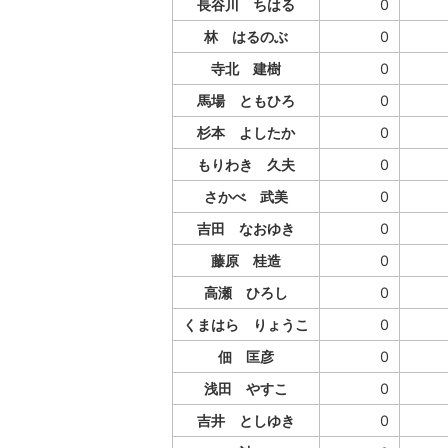
長谷川 ちはる
0
林 はるのぶ
0
寺北 建樹
0
馬場 ともひろ
0
杉本 よしたか
0
もりわき 久夫
0
さかべ 武美
0
吉田 なおゆき
0
藤原 桂造
0
高瀬 ひろし
0
くまはら りょうこ
0
佃 匡彦
0
浅田 やすこ
0
吉井 としゆき
0