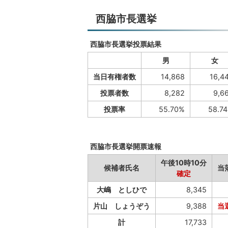
西脇市長選挙
西脇市長選挙投票結果
男
女
当日有権者数
14,868
16,44
投票者数
8,282
9,6
投票率
55.70%
58.7
西脇市長選挙開票速報
午後10時10分
候補者氏名
当
確定
大嶋 としひで
8,345
片山 しょうぞう
9,388
当
計
17,733