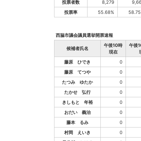
投票者数
8,279
9,6
投票率
55.68%
58.7
西脇市議会議員選挙開票速報
午後10時
午後1
候補者氏名
現在
藤原 ひでき
0
藤原 てつや
0
たつみ ゆたか
0
たかせ 弘行
0
きしもと 年裕
0
おだい 義治
0
藤本 るみ
0
村岡 えいき
0