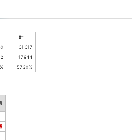
計
9
31,317
62
17,944
4%
57.30%
落
選