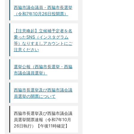
西脇市議会議員・西脇市長選挙
（令和7年10月26日投開票）
【注意喚起】立候補予定者を名
乗ったSNS（インスタグラム
等）なりすましアカウントにご
注意ください
選挙公報（西脇市長選挙・西脇
市議会議員選挙）
西脇市長選挙及び西脇市議会議
員選挙の開票について
西脇市長選挙及び西脇市議会議
員選挙開票速報（令和7年10月
26日執行）【午後11時確定】