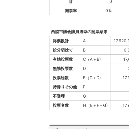
計
0
開票率
0％
西脇市議会議員選挙の開票結果
得票数計
A
17,620.
按分切捨て
B
0.
有効投票数
C（A＋B)
17
無効投票数
D
投票総数
E（C＋D)
17,
持帰りその他
F
不受理
G
投票者数
H（E＋F＋G)
17,