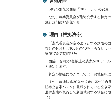
審議結果
現行の別段の面積「30アール」の変更は
なお、農業委員会が別途公示する特定の
施行規則第17条第2項）
理由（根拠法令）
「農業委員会が定めようとする別段の面
数）のおおむね100分の40を下らない
則第17条第1項第3号）
西脇市管内の4割以上の農家が30アール
と設定します。
算定の根拠につきましては、農地台帳に
また、農地法第30条の規定に基づく利
脇市空き家バンクに登録されている空き家
遊休農地を取得して新規就農する場合に限
項）