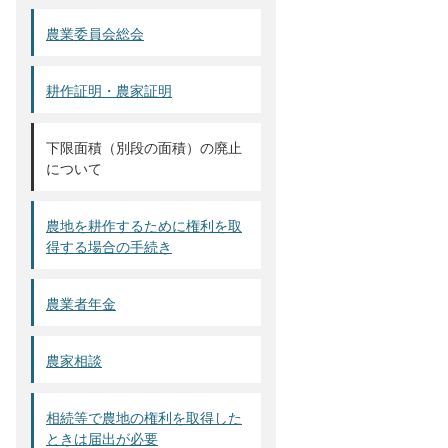
農業委員会総会
耕作証明・農家証明
下限面積（別段の面積）の廃止
について
農地を耕作するために権利を取
得する場合の手続き
農業者年金
農家相談
相続等で農地の権利を取得した
ときは届出が必要