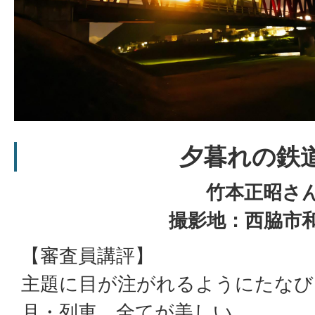
夕暮れの鉄
竹本正昭さ
撮影地：西脇市
【審査員講評】
主題に目が注がれるようにたなび
月・列車、全てが美しい。