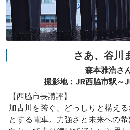
さあ、谷川
森本雅浩さ
撮影地：JR西脇市駅～
【西脇市長講評】
加古川を跨ぐ、どっしりと構える
とする電車。力強さと未来への希