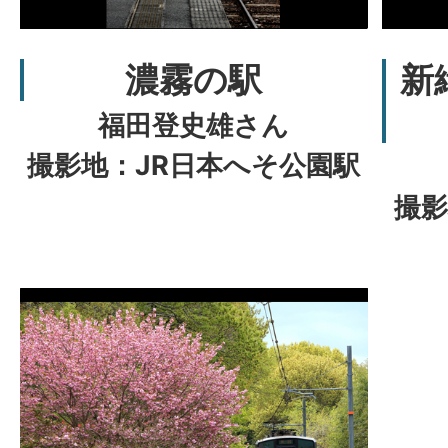
新
濃霧の駅
福田登史雄さん
撮影地：JR日本へそ公園駅
撮