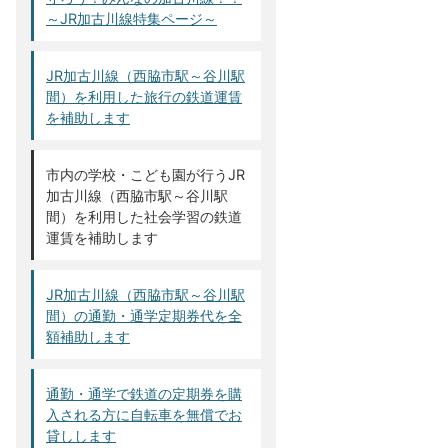
～JR加古川線特集ページ～
JR加古川線（西脇市駅～谷川駅
間）を利用した旅行の鉄道運賃
を補助します
市内の学校・こども園が行うJR
加古川線（西脇市駅～谷川駅
間）を利用した社会学習の鉄道
運賃を補助します
JR加古川線（西脇市駅～谷川駅
間）の通勤・通学定期券代を全
額補助します
通勤・通学で鉄道の定期券を購
入される方に自転車を無償でお
貸しします