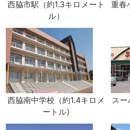
西脇市駅（約1.3キロメート
重春
ル）
西脇南中学校（約1.4キロメ
スー
ートル)