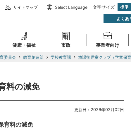
文字サイズ
サイトマップ
Select Language
よくあ
健康・福祉
市政
事業者向け
育委員会
教育創造部
学校教育課
放課後児童クラブ（学童保
育料の減免
更新日：2026年02月02日
保育料の減免