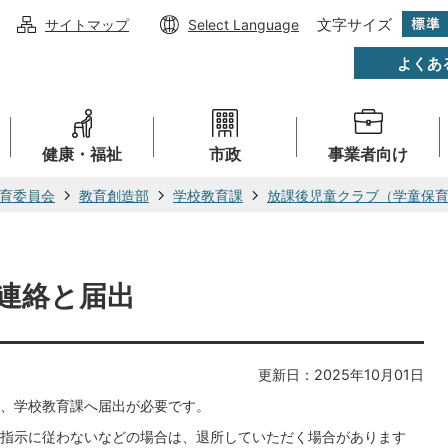
文字サイズ
サイトマップ
Select Language
よくあ
健康・福祉
市政
事業者向け
育委員会
教育創造部
学校教育課
放課後児童クラブ（学童保
連絡と届出
更新日：2025年10月01日
、学校教育課へ届出が必要です。
指示に従わないなどの場合は、退所していただく場合があります