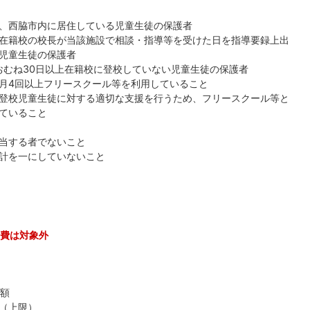
、西脇市内に居住している児童生徒の保護者
在籍校の校長が当該施設で相談・指導等を受けた日を指導要録上出
児童生徒の保護者
おむね30日以上在籍校に登校していない児童生徒の保護者
て月4回以上フリースクール等を利用していること
登校児童生徒に対する適切な支援を行うため、フリースクール等と
ていること
当する者でないこと
計を一にしていないこと
費は対象外
た額
円（上限）