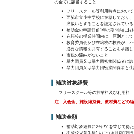
の全てに該当すること
フリースクール等利用時点において
西脇市立小中学校に在籍しており、
席扱いとすることを認定されている
補助金の申請日前1年の期間内にお
在籍校の授業時間内に、原則とし
教育委員会及び在籍校の校長が、不
必要な情報を共有することを承諾し
市税の滞納がないこと
暴力団員又は暴力団密接関係者に該
暴力団員又は暴力団密接関係者と生
補助対象経費
フリースクール等の授業料及び利用料
注 入会金、施設維持費、教材費などの経
補助金額
補助対象経費に2分の1を乗じて得
不登校児童生徒1人につき月額1万