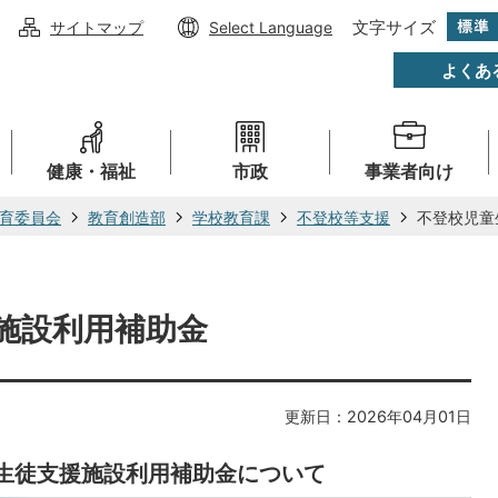
文字サイズ
サイトマップ
Select Language
よくあ
健康・福祉
市政
事業者向け
育委員会
教育創造部
学校教育課
不登校等支援
不登校児童
施設利用補助金
更新日：2026年04月01日
生徒支援施設利用補助金について