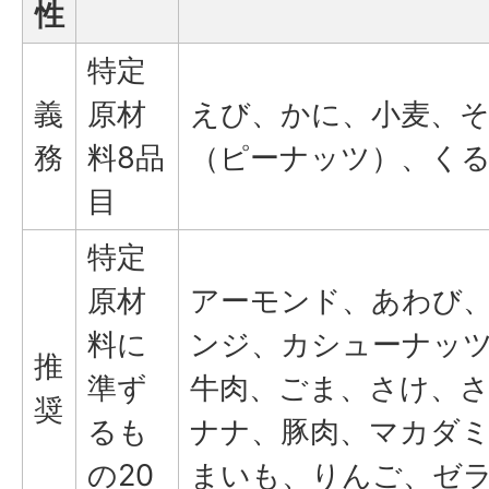
性
特定
義
原材
えび、かに、小麦、そ
務
料8品
（ピーナッツ）、く
目
特定
原材
アーモンド、あわび
料に
ンジ、カシューナッ
推
準ず
牛肉、ごま、さけ、さ
奨
るも
ナナ、豚肉、マカダ
の20
まいも、りんご、ゼ