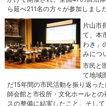
ら延べ211名の方々が参加しまし
片山市
て、本
わき」
みにつ
市民と
て地域
だ15年間の市民活動を振り返っ
師会館と市役所・文化ホールとの
スの整備に結実したこと、そして、