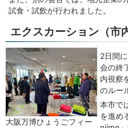
試食・試飲が行われました。
エクスカーション（市
2日間
会の終
内視察
のルー
本市で
を進める
大阪万博ひょうごフィー
niim