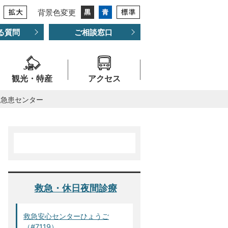
背景色変更
る質問
ご相談窓口
観光・特産
アクセス
日急患センター
救急・休日夜間診療
救急安心センターひょうご
（#7119）