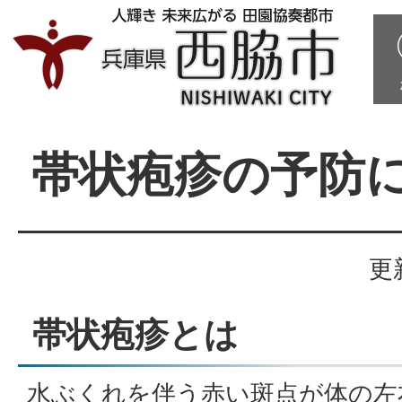
帯状疱疹の予防
更
帯状疱疹とは
水ぶくれを伴う赤い斑点が体の左