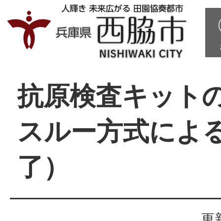
抗原検査キット
スルー方式によ
了）
更