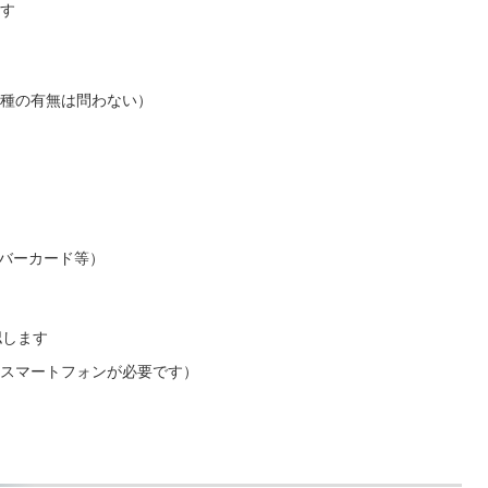
す
種の有無は問わない）
バーカード等）
認します
はスマートフォンが必要です）