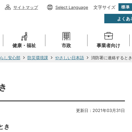
文字サイズ
サイトマップ
Select Language
よくあ
健康・福祉
市政
事業者向け
らし安心部
防災環境課
やさしい日本語
消防署に連絡すると
き
更新日：2021年03月31日
とき