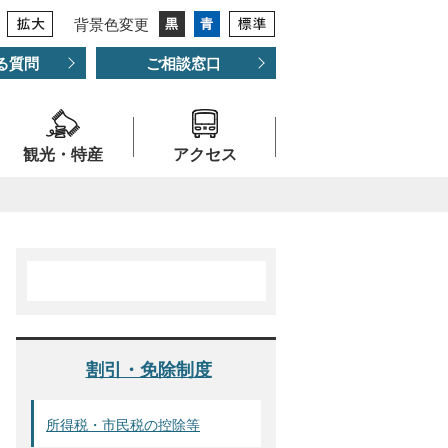
背景色変更
る質問
ご相談窓口
観光・特産
アクセス
割引・免除制度
所得税・市民税の控除等