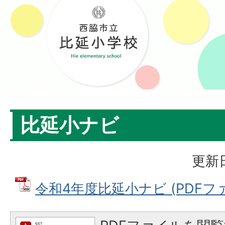
比延小ナビ
更新日
令和4年度比延小ナビ (PDFファイル