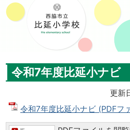
令和7年度比延小ナビ
更新日
令和7年度比延小ナビ (PDFファイル