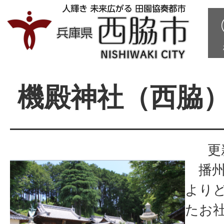
機殿神社（西脇
更
播州
より
たお