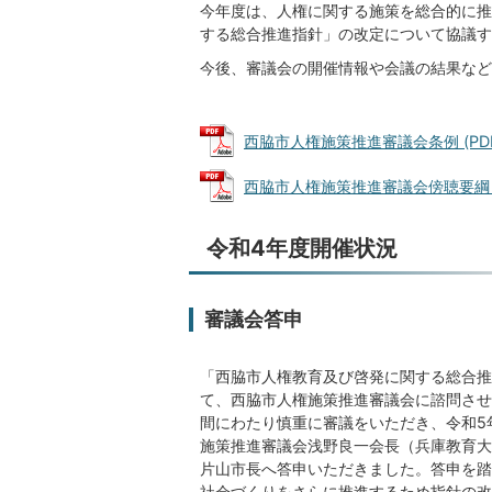
今年度は、人権に関する施策を総合的に推
する総合推進指針」の改定について協議す
今後、審議会の開催情報や会議の結果など
西脇市人権施策推進審議会条例 (PDFフ
西脇市人権施策推進審議会傍聴要綱 (PD
令和4年度開催状況
審議会答申
「西脇市人権教育及び啓発に関する総合推
て、西脇市人権施策推進審議会に諮問させ
間にわたり慎重に審議をいただき、令和5
施策推進審議会浅野良一会長（兵庫教育大
片山市長へ答申いただきました。答申を踏
社会づくりをさらに推進するため指針の改