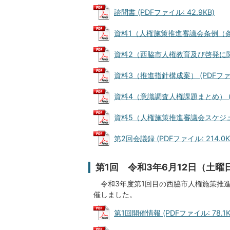
諮問書 (PDFファイル: 42.9KB)
資料1（人権施策推進審議会条例（条文）)
資料2（西脇市人権教育及び啓発に関する
資料3（推進指針構成案） (PDFファイル
資料4（意識調査人権課題まとめ） (PD
資料5（人権施策推進審議会スケジュール 
第2回会議録 (PDFファイル: 214.0K
第1回 令和3年6月12日（土曜
令和3年度第1回目の西脇市人権施策推進
催しました。
第1回開催情報 (PDFファイル: 78.1K