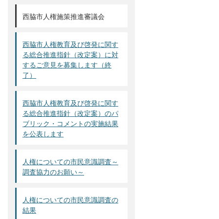
西脇市人権施策推進審議会
西脇市人権教育及び啓発に関す
る総合推進指針（改定案）に対
するご意見を募集します（終
了）
西脇市人権教育及び啓発に関す
る総合推進指針（改定案）のパ
ブリック・コメントの実施結果
を公表します
人権についての市民意識調査～
調査協力のお願い～
人権についての市民意識調査の
結果