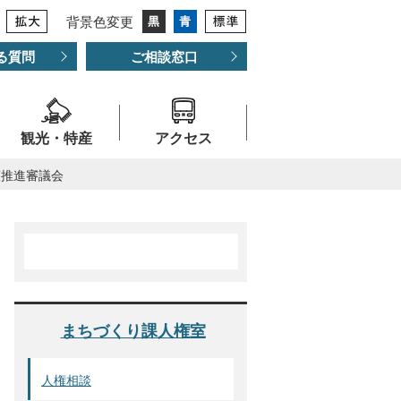
背景色変更
る質問
ご相談窓口
観光・特産
アクセス
策推進審議会
まちづくり課人権室
人権相談